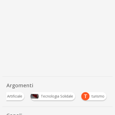
Argomenti
T
enza Artificiale
Tecnologia Solidale
turismo