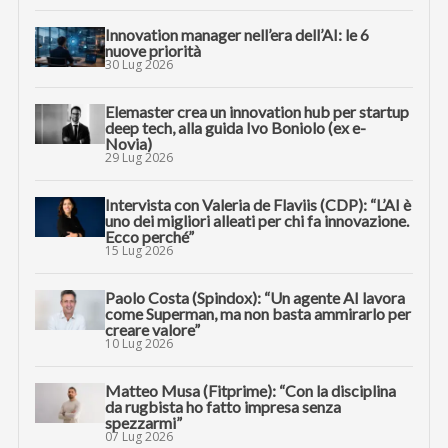
Innovation manager nell’era dell’AI: le 6
nuove priorità
30 Lug 2026
Elemaster crea un innovation hub per startup
deep tech, alla guida Ivo Boniolo (ex e-
Novia)
29 Lug 2026
Intervista con Valeria de Flaviis (CDP): “L’AI è
uno dei migliori alleati per chi fa innovazione.
Ecco perché”
15 Lug 2026
Paolo Costa (Spindox): “Un agente AI lavora
come Superman, ma non basta ammirarlo per
creare valore”
10 Lug 2026
Matteo Musa (Fitprime): “Con la disciplina
da rugbista ho fatto impresa senza
spezzarmi”
07 Lug 2026