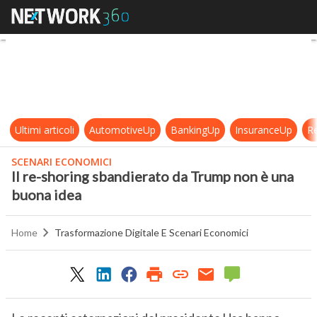
Il re-shoring sbandierato da Trum
Ultimi articoli
AutomotiveUp
BankingUp
InsuranceUp
Re
SCENARI ECONOMICI
Il re-shoring sbandierato da Trump non è una
buona idea
Home
Trasformazione Digitale E Scenari Economici