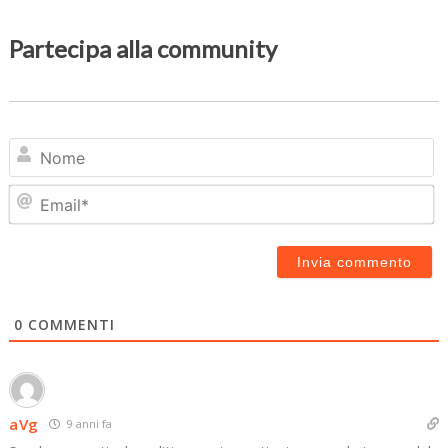
Partecipa alla community
N
Em
0
COMMENTI
aVg
9 anni fa