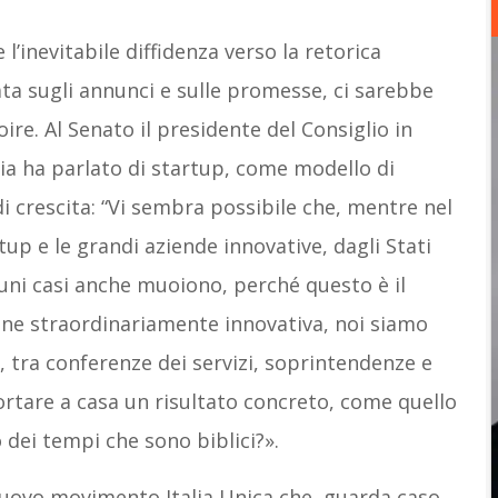
 l’inevitabile diffidenza verso la retorica
ata sugli annunci e sulle promesse, ci sarebbe
oire. Al Senato il presidente del Consiglio in
cia ha parlato di startup, come modello di
 crescita: “Vi sembra possibile che, mentre nel
up e le grandi aziende innovative, dagli Stati
lcuni casi anche muoiono, perché questo è il
one straordinariamente innovativa, noi siamo
e, tra conferenze dei servizi, soprintendenze e
portare a casa un risultato concreto, come quello
 dei tempi che sono biblici?».
uovo movimento Italia Unica che, guarda caso,