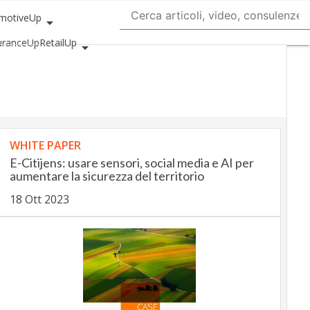
motiveUp
uranceUp
RetailUp
Proptech
Startup
WHITE PAPER
E-Citijens: usare sensori, social media e AI per
aumentare la sicurezza del territorio
18 Ott 2023