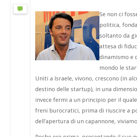
Se non ci fosse
politica, fond
soltanto da gi
attesa di fidu
dinamismo e di
mondo le start
Uniti a Israele, vivono, crescono (in a
destino delle startup), in una dimensi
invece fermi a un principio per il qual
freni burocratici, prima di riuscire a 
dell’apertura di un capannone, viviamo
Poche ore prima, presentando il suo n