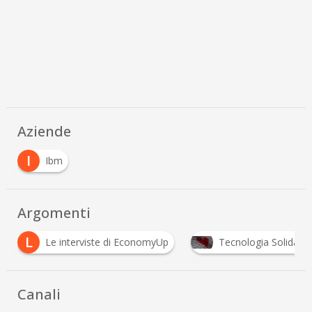
Aziende
I
Ibm
Argomenti
L
Le interviste di EconomyUp
Tecnologia Solidale
Canali