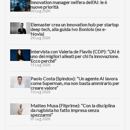
Innovation manager nell’era dell’AI: le 6
nuove priorità
30 Lug 2026
Elemaster crea un innovation hub per startup
deep tech, alla guida Ivo Boniolo (ex e-
Novia)
29 Lug 2026
Intervista con Valeria de Flaviis (CDP): “L’AI è
uno dei migliori alleati per chi fa innovazione.
Ecco perché”
15 Lug 2026
Paolo Costa (Spindox): “Un agente AI lavora
come Superman, ma non basta ammirarlo per
creare valore”
10 Lug 2026
Matteo Musa (Fitprime): “Con la disciplina
da rugbista ho fatto impresa senza
spezzarmi”
07 Lug 2026