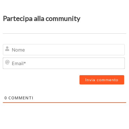
Partecipa alla community
N
Em
0
COMMENTI