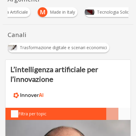
M
rtificiale
Made in Italy
Tecnologia Solidale
Canali
Trasformazione digitale e scenari economici
L’intelligenza artificiale per
l’innovazione
Filtra per topic