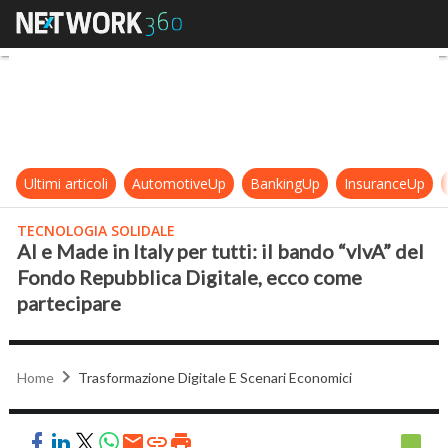
AI e Made in Italy per tutti: il ba
Ultimi articoli
AutomotiveUp
BankingUp
InsuranceUp
TECNOLOGIA SOLIDALE
AI e Made in Italy per tutti: il bando “vIvA” del
Fondo Repubblica Digitale, ecco come
partecipare
Home
Trasformazione Digitale E Scenari Economici