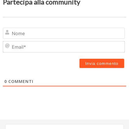
Partecipa alla community
N
Em
0
COMMENTI