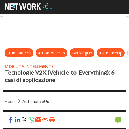
Tecnologie V2X (Vehicle-to-Everyth
Ultimi articoli
AutomotiveUp
BankingUp
InsuranceUp
MOBILITÀ INTELLIGENTE
Tecnologie V2X (Vehicle-to-Everything): 6
casi di applicazione
Home
AutomotiveUp