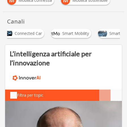
M
M
Mobilità connessa
Mobilità sostenibile
Canali
Connected Car
Smart Mobility
Smart Road
L’intelligenza artificiale per
l’innovazione
Filtra per topic