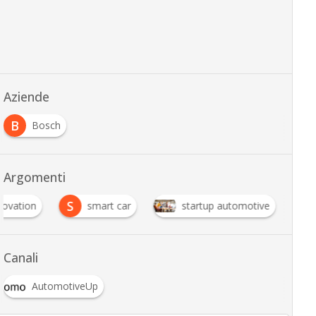
Aziende
B
Bosch
Argomenti
S
novation
smart car
startup automotive
Canali
AutomotiveUp