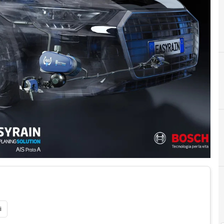
Open In
i