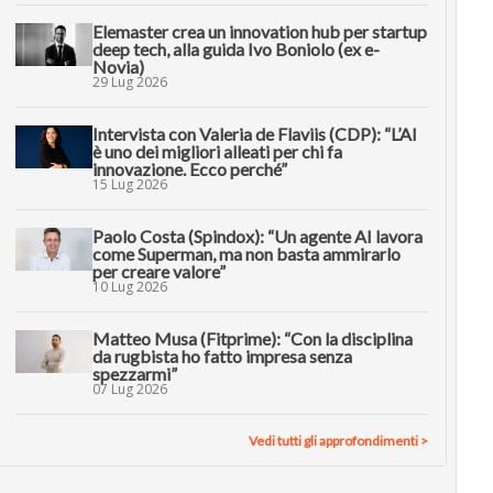
Elemaster crea un innovation hub per startup
deep tech, alla guida Ivo Boniolo (ex e-
Novia)
29 Lug 2026
Intervista con Valeria de Flaviis (CDP): “L’AI
è uno dei migliori alleati per chi fa
innovazione. Ecco perché”
15 Lug 2026
Paolo Costa (Spindox): “Un agente AI lavora
come Superman, ma non basta ammirarlo
per creare valore”
10 Lug 2026
Matteo Musa (Fitprime): “Con la disciplina
da rugbista ho fatto impresa senza
spezzarmi”
07 Lug 2026
Vedi tutti gli approfondimenti >