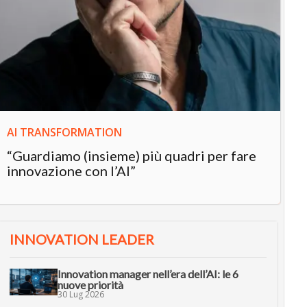
IN
In
“L
in
AI TRANSFORMATION
“Guardiamo (insieme) più quadri per fare
innovazione con l’AI”
INNOVATION LEADER
Innovation manager nell’era dell’AI: le 6
nuove priorità
30 Lug 2026