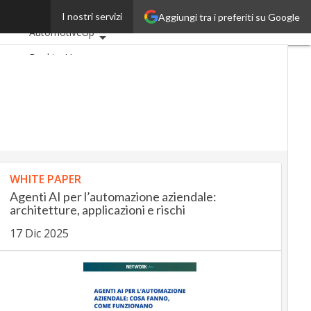
laning
I nostri servizi
Aggiungi tra i preferiti su Google
Ultimi articoli
AutomotiveUp
BankingUp
InsuranceUp
RetailUp
SmartMobilityUp
Proptech
Startup
WHITE PAPER
Agenti AI per l’automazione aziendale:
architetture, applicazioni e rischi
17 Dic 2025