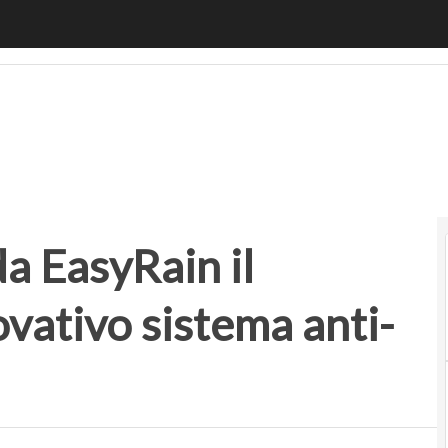
 EasyRain il progetto per un innovativo sistema anti-aquap
da EasyRain il
vativo sistema anti-