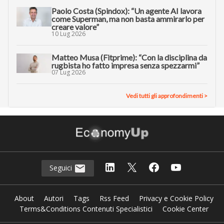
Paolo Costa (Spindox): “Un agente AI lavora
come Superman, ma non basta ammirarlo per
creare valore”
10 Lug 2026
Matteo Musa (Fitprime): “Con la disciplina da
rugbista ho fatto impresa senza spezzarmi”
07 Lug 2026
Vedi tutti gli approfondimenti >
Seguici
About
Autori
Tags
Rss Feed
Privacy e Cookie Policy
Terms&Conditions Contenuti Specialistici
Cookie Center