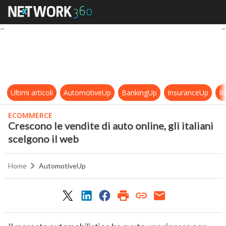
Crescono le vendite di auto online, 
Ultimi articoli
AutomotiveUp
BankingUp
InsuranceUp
Re
ECOMMERCE
Crescono le vendite di auto online, gli italiani
scelgono il web
Home
AutomotiveUp