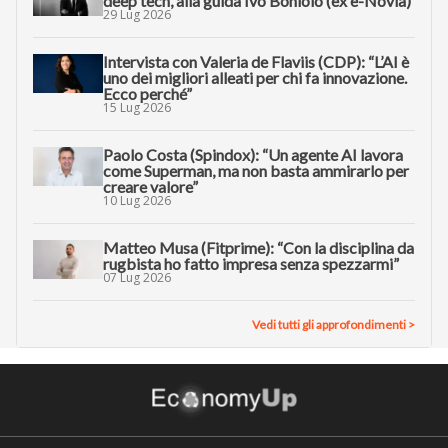
deep tech, alla guida Ivo Boniolo (ex e-Novia)
29 Lug 2026
Intervista con Valeria de Flaviis (CDP): “L’AI è
uno dei migliori alleati per chi fa innovazione.
Ecco perché”
15 Lug 2026
Paolo Costa (Spindox): “Un agente AI lavora
come Superman, ma non basta ammirarlo per
creare valore”
10 Lug 2026
Matteo Musa (Fitprime): “Con la disciplina da
rugbista ho fatto impresa senza spezzarmi”
07 Lug 2026
Vedi tutti gli approfondimenti >