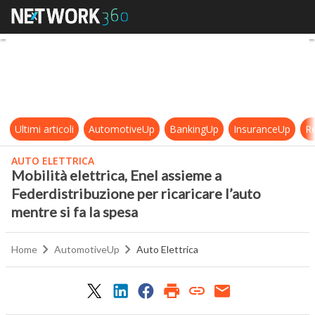
Mobilità elettrica, Enel assieme a F
Ultimi articoli
AutomotiveUp
BankingUp
InsuranceUp
Re
AUTO ELETTRICA
Mobilità elettrica, Enel assieme a
Federdistribuzione per ricaricare l’auto
mentre si fa la spesa
Home
AutomotiveUp
Auto Elettrica