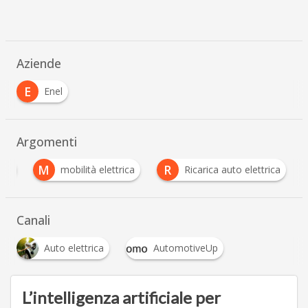
Aziende
E
Enel
Argomenti
M
R
ica
mobilità elettrica
Ricarica auto elettrica
Canali
Auto elettrica
AutomotiveUp
L’intelligenza artificiale per