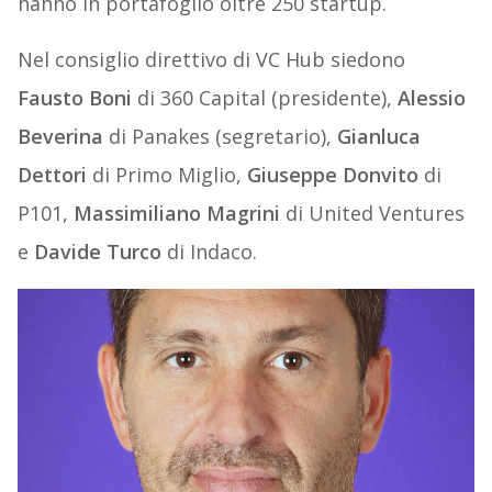
hanno in portafoglio oltre 250 startup.
Nel consiglio direttivo di VC Hub siedono
Fausto Boni
di 360 Capital (presidente),
Alessio
Beverina
di Panakes (segretario),
Gianluca
Dettori
di Primo Miglio,
Giuseppe Donvito
di
P101,
Massimiliano Magrini
di United Ventures
e
Davide Turco
di Indaco.