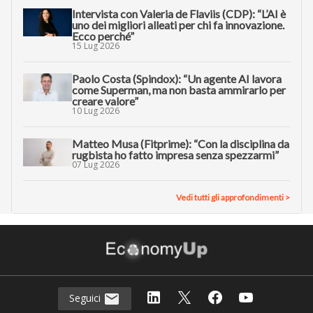
Intervista con Valeria de Flaviis (CDP): “L’AI è
uno dei migliori alleati per chi fa innovazione.
Ecco perché”
15 Lug 2026
Paolo Costa (Spindox): “Un agente AI lavora
come Superman, ma non basta ammirarlo per
creare valore”
10 Lug 2026
Matteo Musa (Fitprime): “Con la disciplina da
rugbista ho fatto impresa senza spezzarmi”
07 Lug 2026
Vedi tutti gli approfondimenti >
Seguici