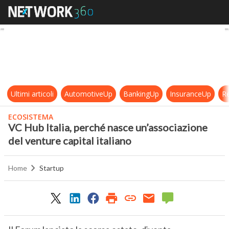
VC Hub Italia, perché nasce un’asso
Ultimi articoli
AutomotiveUp
BankingUp
InsuranceUp
Re
ECOSISTEMA
VC Hub Italia, perché nasce un’associazione
del venture capital italiano
Home
Startup