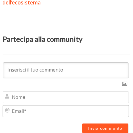
dell’ecosistema
Partecipa alla community
N
Em