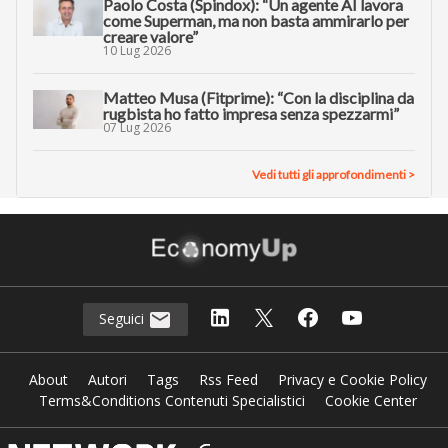
Paolo Costa (Spindox): “Un agente AI lavora
come Superman, ma non basta ammirarlo per
creare valore”
10 Lug 2026
Matteo Musa (Fitprime): “Con la disciplina da
rugbista ho fatto impresa senza spezzarmi”
07 Lug 2026
Vedi tutti gli approfondimenti >
Seguici
About
Autori
Tags
Rss Feed
Privacy e Cookie Policy
Terms&Conditions Contenuti Specialistici
Cookie Center