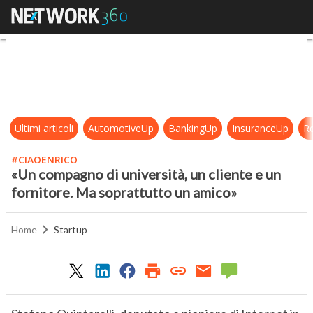
«Un compagno di università, un cli
Ultimi articoli
AutomotiveUp
BankingUp
InsuranceUp
Re
#CIAOENRICO
«Un compagno di università, un cliente e un
fornitore. Ma soprattutto un amico»
Home
Startup