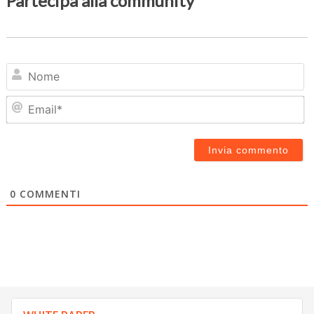
Partecipa alla community
N
Em
0
COMMENTI