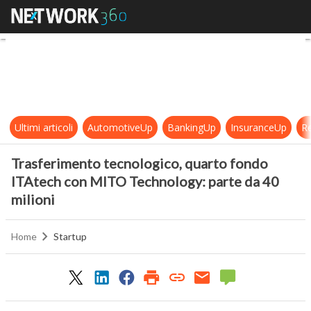
Trasferimento tecnologico, quart
Ultimi articoli
AutomotiveUp
BankingUp
InsuranceUp
Re
Trasferimento tecnologico, quarto fondo
ITAtech con MITO Technology: parte da 40
milioni
Home
Startup