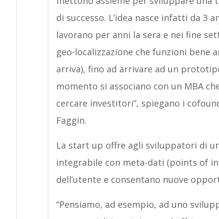
mettono assieme per sviluppare una t
di successo. L’idea nasce infatti da 3 a
lavorano per anni la sera e nei fine se
geo-localizzazione che funzioni bene an
arriva), fino ad arrivare ad un prototi
momento si associano con un MBA che l
cercare investitori”, spiegano i cofou
Faggin.
La start up offre agli sviluppatori di
integrabile con meta-dati (points of in
dell’utente e consentano nuove opport
“Pensiamo, ad esempio, ad uno svilupp