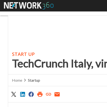
Menu
TechCrunch Italy, vin
START UP
TechCrunch Italy, v
Home
Startup