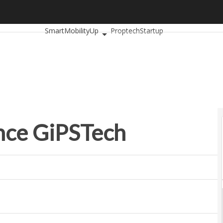
ce GiPSTech
Ultimi articoli
AutomotiveUp
BankingUp
Insuranc
SmartMobilityUp
Proptech
Startup
ince GiPSTech