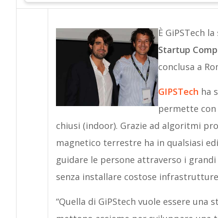
È GiPSTech la 
Startup Comp
conclusa a Ro
GIPSTech
ha s
permette con 
chiusi (indoor). Grazie ad algoritmi pro
magnetico terrestre ha in qualsiasi edi
guidare le persone attraverso i grandi
senza installare costose infrastrutture
“Quella di GiPStech vuole essere una st