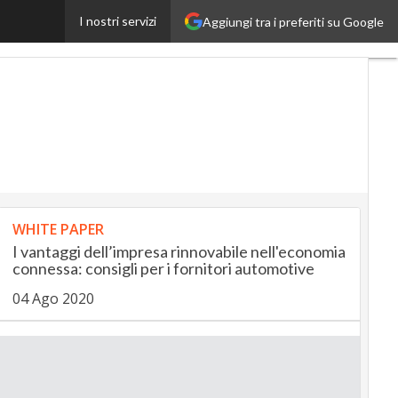
I nostri servizi
Aggiungi tra i preferiti su Google
eUp
RetailUp
WHITE PAPER
I vantaggi dell’impresa rinnovabile nell'economia
connessa: consigli per i fornitori automotive
04 Ago 2020