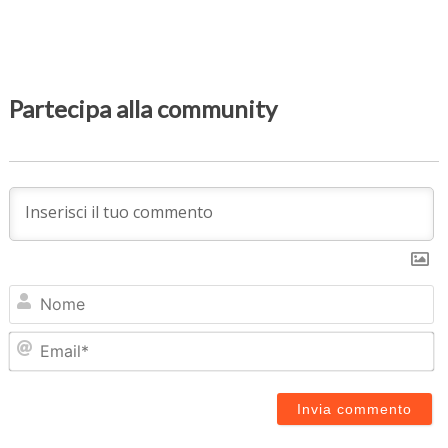
Partecipa alla community
N
Em