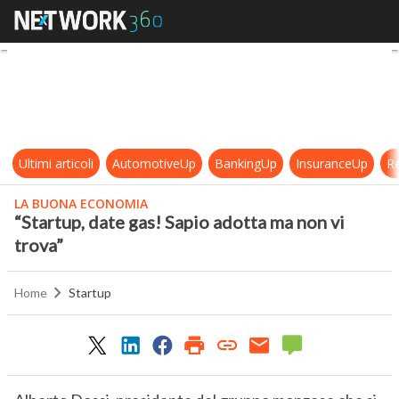
“Startup, date gas! Sapio adotta ma
Ultimi articoli
AutomotiveUp
BankingUp
InsuranceUp
Re
LA BUONA ECONOMIA
“Startup, date gas! Sapio adotta ma non vi
trova”
Home
Startup