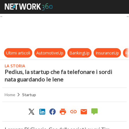
Pedius, la startup che fa telefonar
Ultimi articoli
AutomotiveUp
BankingUp
InsuranceUp
Re
LA STORIA
Pedius, la startup che fa telefonare i sordi
nata guardando le Iene
Home
Startup