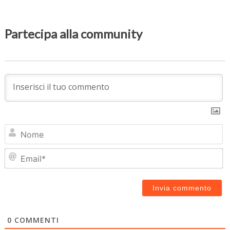
Partecipa alla community
N
Em
0
COMMENTI