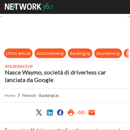
Nasce Waymo, società di driverless
Ultimi articoli
AutomotiveUp
BankingUp
InsuranceUp
Re
INSURANCEUP
Nasce Waymo, società di driverless car
lanciata da Google
Home
Fintech - BankingUp