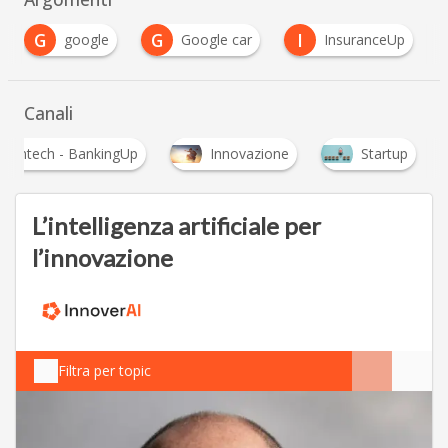
G
G
I
google
Google car
InsuranceUp
Canali
Fintech - BankingUp
Innovazione
Startup
L’intelligenza artificiale per
l’innovazione
Filtra per topic