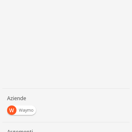
Aziende
W
Waymo
Argomenti