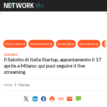
Il Salotto di Italia Startup, appunta
Ultimi articoli
AutomotiveUp
BankingUp
InsuranceUp
Re
AGENDA
Il Salotto di Italia Startup, appuntamento il 17
aprile a Milano: qui puoi seguire il live
streaming
Home
Startup
0