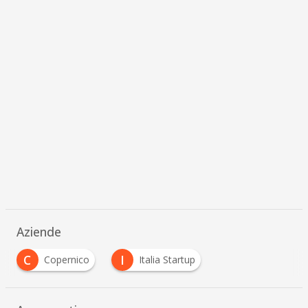
Aziende
C
I
Copernico
Italia Startup