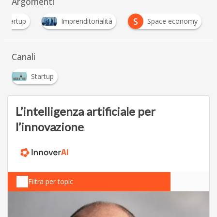
Argomenti
S
i Startup
Imprenditorialità
Space economy
Canali
Startup
L’intelligenza artificiale per
l’innovazione
Filtra per topic