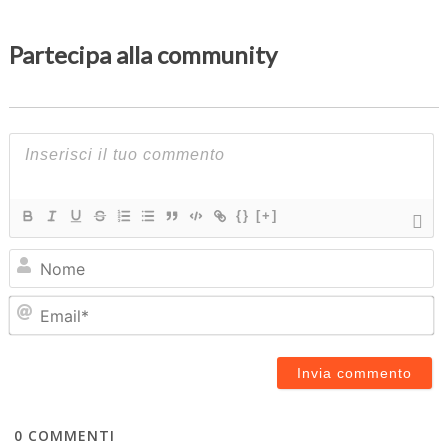
Partecipa alla community
{}
[+]
N
Em
0
COMMENTI