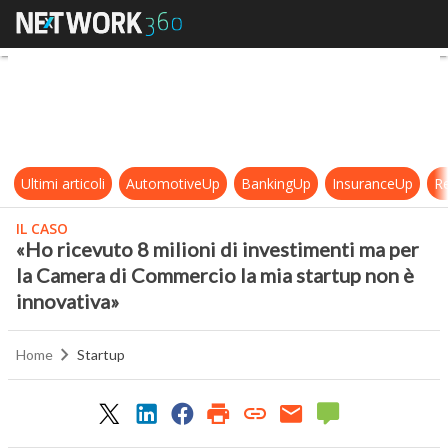
«Ho ricevuto 8 milioni di investim
Ultimi articoli
AutomotiveUp
BankingUp
InsuranceUp
Re
IL CASO
«Ho ricevuto 8 milioni di investimenti ma per
la Camera di Commercio la mia startup non è
innovativa»
Home
Startup