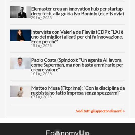
Elemaster crea un innovation hub per startup
deep tech, alla guida Ivo Boniolo (ex e-Novia)
29 Lug 2026
Intervista con Valeria de Flaviis (CDP): “L’AI è
uno dei migliori alleati per chi fa innovazione.
Ecco perché”
15 Lug 2026
Paolo Costa (Spindox): “Un agente AI lavora
come Superman, ma non basta ammirarlo per
creare valore”
10 Lug 2026
Matteo Musa (Fitprime): “Con la disciplina da
rugbista ho fatto impresa senza spezzarmi”
07 Lug 2026
Vedi tutti gli approfondimenti >