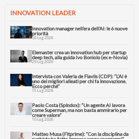
INNOVATION LEADER
Innovation manager nell’era dell’AI: le 6 nuove
priorità
30 Lug 2026
Elemaster crea un innovation hub per startup
deep tech, alla guida Ivo Boniolo (ex e-Novia)
29 Lug 2026
Intervista con Valeria de Flaviis (CDP): “L’AI è
uno dei migliori alleati per chi fa innovazione.
Ecco perché”
15 Lug 2026
Paolo Costa (Spindox): “Un agente AI lavora
come Superman, ma non basta ammirarlo per
creare valore”
10 Lug 2026
Matteo Musa (Fitprime): “Con la disciplina da
rugbista ho fatto impresa senza spezzarmi”