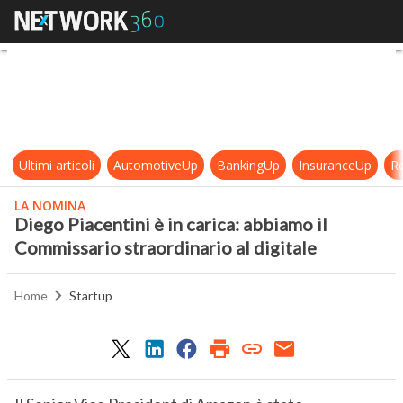
Diego Piacentini è in carica: abbiam
Ultimi articoli
AutomotiveUp
BankingUp
InsuranceUp
Re
LA NOMINA
Diego Piacentini è in carica: abbiamo il
Commissario straordinario al digitale
Home
Startup