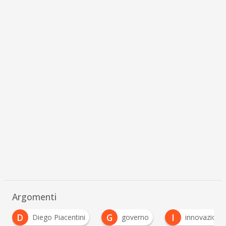
Argomenti
G
I
J
governo
innovazione
jeff bezos