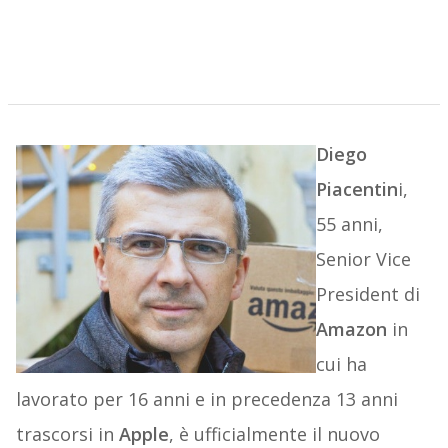
Diego
Piacentin
i,
55 anni,
Senior Vice
President di
Amazon
in
cui ha
lavorato per 16 anni e in precedenza 13 anni
trascorsi in
Apple
, è ufficialmente il nuovo