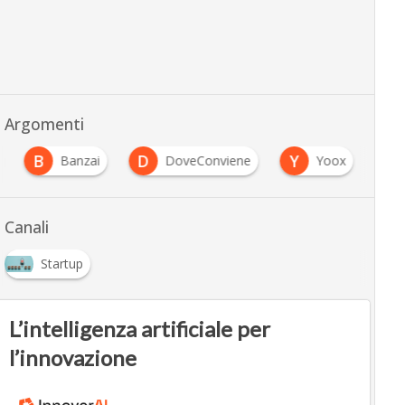
Argomenti
B
D
Y
Banzai
DoveConviene
Yoox
Canali
Startup
L’intelligenza artificiale per
l’innovazione