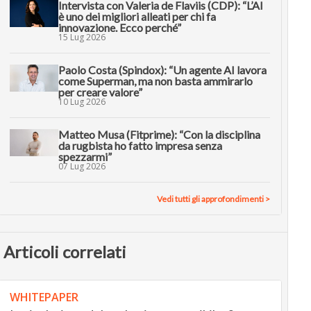
Intervista con Valeria de Flaviis (CDP): “L’AI
è uno dei migliori alleati per chi fa
innovazione. Ecco perché”
15 Lug 2026
Paolo Costa (Spindox): “Un agente AI lavora
come Superman, ma non basta ammirarlo
per creare valore”
10 Lug 2026
Matteo Musa (Fitprime): “Con la disciplina
da rugbista ho fatto impresa senza
spezzarmi”
07 Lug 2026
Vedi tutti gli approfondimenti >
Articoli correlati
WHITEPAPER