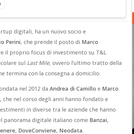
i
artup digitali, ha un nuovo socio e
o Perini
, che prende il posto di
Marco
re il proprio focus di investimento su T&L
ticolare sul
Last Mile
, ovvero l’ultimo tratto della
che termina con la consegna a domicilio.
fondata nel 2012 da
Andrea di Camillo
e
Marco
,
che nel corso degli anni hanno fondato e
vestimenti in diverse tra le aziende che hanno
el panorama digitale italiano come
Banzai,
 Venere, DoveConviene, Neodata
.