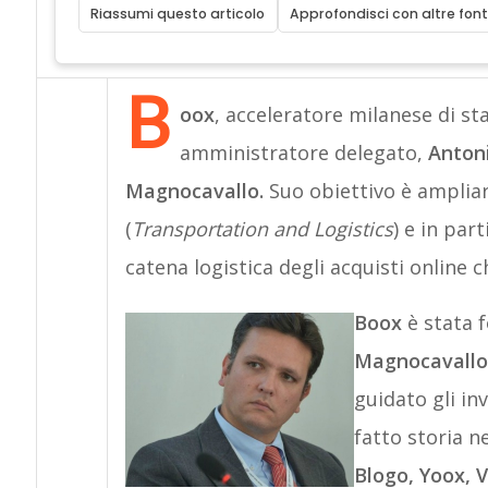
Riassumi questo articolo
Approfondisci con altre font
B
oox
, acceleratore milanese di st
amministratore delegato,
Antoni
Magnocavallo.
Suo
obiettivo è amplia
(
Transportation and Logistics
) e in par
catena logistica degli acquisti online 
Boox
è stata 
Magnocavallo
guidato gli in
fatto storia n
Blogo, Yoox,