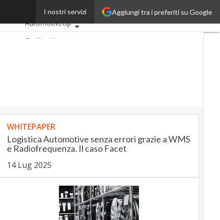
cavallo
I nostri servizi
Aggiungi tra i preferiti su Google
Ultimi articoli
AutomotiveUp
BankingUp
InsuranceUp
RetailUp
SmartMobilityUp
Proptech
Startup
WHITEPAPER
Logistica Automotive senza errori grazie a WMS
e Radiofrequenza. Il caso Facet
14 Lug 2025