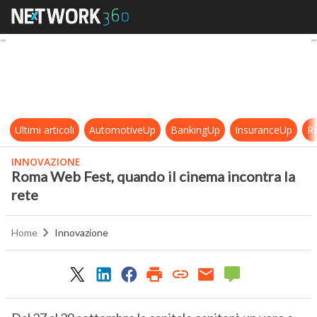
Roma Web Fest, quando il cinema i
Ultimi articoli
AutomotiveUp
BankingUp
InsuranceUp
Re
INNOVAZIONE
Roma Web Fest, quando il cinema incontra la
rete
Home
Innovazione