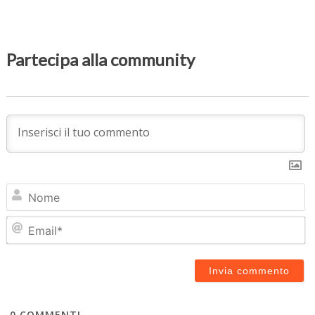
Partecipa alla community
N
Em
0
COMMENTI