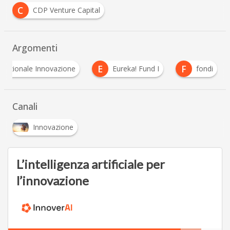
C
CDP Venture Capital
Argomenti
E
F
M
Eureka! Fund I
fondi
Martech
Canali
Innovazione
L’intelligenza artificiale per
l’innovazione