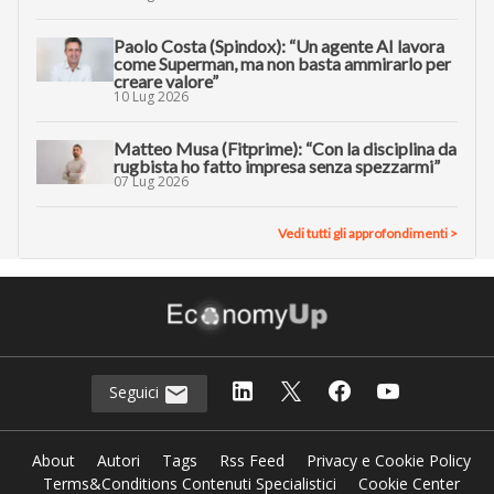
Paolo Costa (Spindox): “Un agente AI lavora
come Superman, ma non basta ammirarlo per
creare valore”
10 Lug 2026
Matteo Musa (Fitprime): “Con la disciplina da
rugbista ho fatto impresa senza spezzarmi”
07 Lug 2026
Vedi tutti gli approfondimenti >
Seguici
About
Autori
Tags
Rss Feed
Privacy e Cookie Policy
Terms&Conditions Contenuti Specialistici
Cookie Center