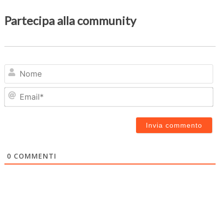
Partecipa alla community
N
Em
0
COMMENTI