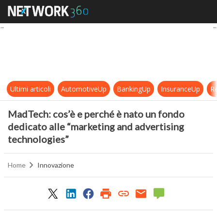
MadTech: cos’è e perché è nato un
Ultimi articoli
AutomotiveUp
BankingUp
InsuranceUp
Re
MadTech: cos’è e perché è nato un fondo
dedicato alle “marketing and advertising
technologies”
Home
Innovazione