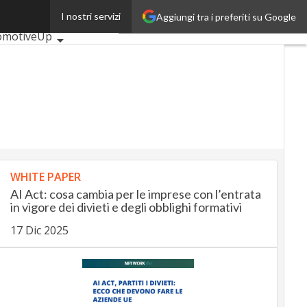
I nostri servizi
Aggiungi tra i preferiti su Google
i articoli
omotiveUp
kingUp
InsuranceUp
ilUp
rtMobilityUp
ptech
Startup
WHITE PAPER
AI Act: cosa cambia per le imprese con l’entrata
in vigore dei divieti e degli obblighi formativi
17 Dic 2025