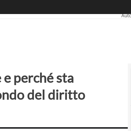
 perché sta rivoluzionando il mondo del diritto digitale
Ultim
Aut
Ban
Reta
Sma
Pro
è e perché sta
ndo del diritto