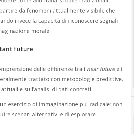
endere come allontanarsi dalle tradizionali
partire da fenomeni attualmente visibili, che
ppando invece la capacità di riconoscere segnali
mmaginazione morale.
stant future
omprensione delle differenze tra i
near future
e i
neralmente trattato con metodologie predittive,
tuali e sull’analisi di dati concreti.
a un esercizio di immaginazione più radicale: non
uire scenari alternativi e di esplorare