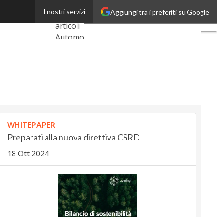
ie intelligenti?
I nostri servizi
Aggiungi tra i preferiti su Google
Ultimi
articoli
AutomotiveUp
BankingUp
InsuranceUp
RetailUp
WHITEPAPER
SmartMobilityUp
Preparati alla nuova direttiva CSRD
18 Ott 2024
Proptech
Startup