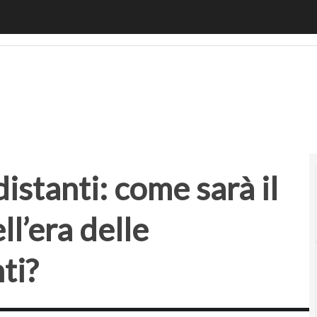
stanti: come sarà il benessere umano nell’era delle tecnolog
istanti: come sarà il
l’era delle
ti?