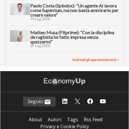
Paolo Costa (Spindox): “Un agente AI lavora
come Superman, ma non basta ammirarlo per
creare valore”
10 Lug 2026
Matteo Musa (Fitprime): “Con la disciplina
da rugbista ho fatto impresa senza
spezzarmi”
07 Lug 2026
Vedi tutti gli approfondimenti >
Seguici
About
Autori
Tags
Rss Feed
Privacy e Cookie Policy