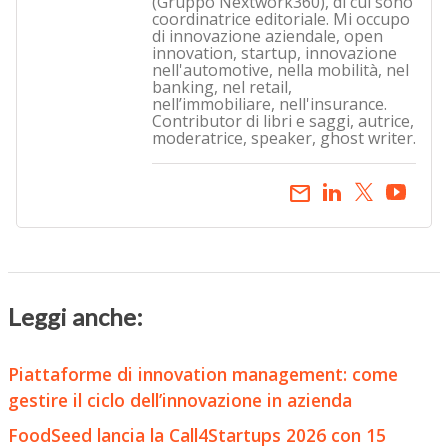
(Gruppo Nextwork360), di cui sono
coordinatrice editoriale. Mi occupo
di innovazione aziendale, open
innovation, startup, innovazione
nell'automotive, nella mobilità, nel
banking, nel retail,
nell’immobiliare, nell'insurance.
Contributor di libri e saggi, autrice,
moderatrice, speaker, ghost writer.
email
Leggi anche:
Piattaforme di innovation management: come
gestire il ciclo dell’innovazione in azienda
FoodSeed lancia la Call4Startups 2026 con 15