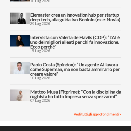
30 Lug 2026
Elemaster crea un innovation hub per startup
deep tech, alla guida Ivo Boniolo (ex e-Novia)
29 Lug 2026
Intervista con Valeria de Flaviis (CDP): “L’AI è
uno dei migliori alleati per chi fa innovazione.
Ecco perché”
15 Lug 2026
Paolo Costa (Spindox): “Un agente AI lavora
come Superman, ma non basta ammirarlo per
creare valore”
10 Lug 2026
Matteo Musa (Fitprime): “Con la disciplina da
rugbista ho fatto impresa senza spezzarmi”
07 Lug 2026
Vedi tutti gli approfondimenti >