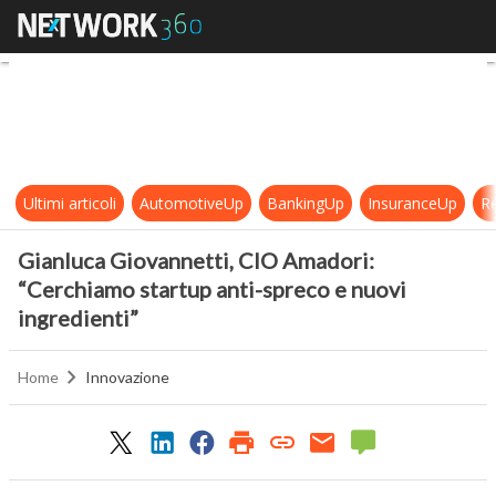
Gianluca Giovannetti, CIO Amadori
Ultimi articoli
AutomotiveUp
BankingUp
InsuranceUp
Re
Gianluca Giovannetti, CIO Amadori:
“Cerchiamo startup anti-spreco e nuovi
ingredienti”
Home
Innovazione