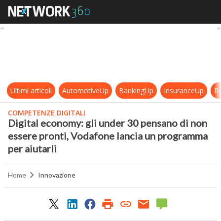
Digital economy: gli under 30 pens
Ultimi articoli
AutomotiveUp
BankingUp
InsuranceUp
Re
COMPETENZE DIGITALI
Digital economy: gli under 30 pensano di non
essere pronti, Vodafone lancia un programma
per aiutarli
Home
Innovazione