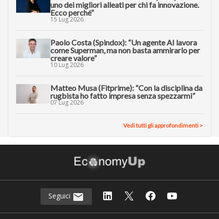
uno dei migliori alleati per chi fa innovazione.
Ecco perché”
15 Lug 2026
Paolo Costa (Spindox): “Un agente AI lavora
come Superman, ma non basta ammirarlo per
creare valore”
10 Lug 2026
Matteo Musa (Fitprime): “Con la disciplina da
rugbista ho fatto impresa senza spezzarmi”
07 Lug 2026
Vedi tutti gli approfondimenti >
Seguici