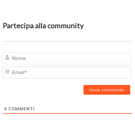
Partecipa alla community
N
Em
0
COMMENTI