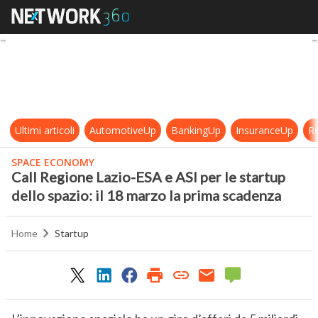
Call Regione Lazio-ESA e ASI per le
Ultimi articoli
AutomotiveUp
BankingUp
InsuranceUp
Re
SPACE ECONOMY
Call Regione Lazio-ESA e ASI per le startup
dello spazio: il 18 marzo la prima scadenza
Home
Startup