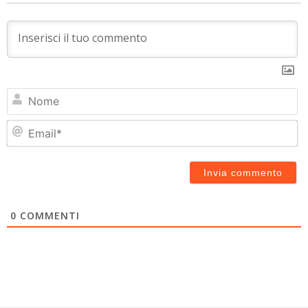
N
Em
0
COMMENTI