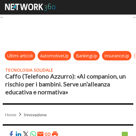
Caffo (Telefono Azzurro): «AI comp
Ultimi articoli
AutomotiveUp
BankingUp
InsuranceUp
TECNOLOGIA SOLIDALE
Caffo (Telefono Azzurro): «AI companion, un
rischio per i bambini. Serve un’alleanza
educativa e normativa»
Home
Innovazione