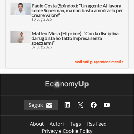
Paolo Costa (Spindox): “Un agente AI lavora
come Superman, ma non basta ammirarlo per
creare valore”
10 Lug 2026
Matteo Musa (Fitprime): “Con la disciplina
da rugbista ho fatto impresa senza
spezzarmi”
07 Lug 2026
Vedi tutti gli approfondimenti >
Seguici
About
Autori
Tags
Rss Feed
Privacy e Cookie Policy