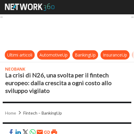
La crisi di N26, una svolta per il fi
Ultimi articoli
AutomotiveUp
BankingUp
InsuranceUp
NEOBANK
La crisi di N26, una svolta per il fintech
europeo: dalla crescita a ogni costo allo
sviluppo vigilato
Home
Fintech – BankingUp