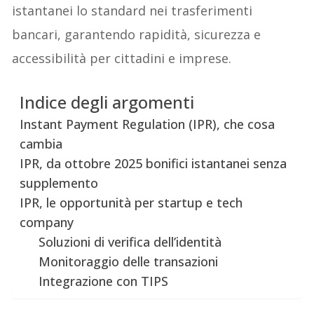
istantanei lo standard nei trasferimenti
bancari, garantendo rapidità, sicurezza e
accessibilità per cittadini e imprese.
Indice degli argomenti
Instant Payment Regulation (IPR), che cosa
cambia
IPR, da ottobre 2025 bonifici istantanei senza
supplemento
IPR, le opportunità per startup e tech
company
Soluzioni di verifica dell’identità
Monitoraggio delle transazioni
Integrazione con TIPS