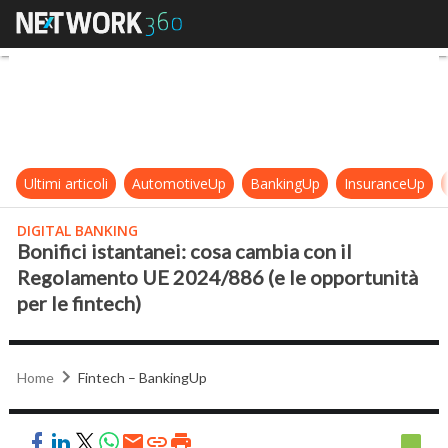
Bonifici istantanei: cosa cambia c
Ultimi articoli
AutomotiveUp
BankingUp
InsuranceUp
DIGITAL BANKING
Bonifici istantanei: cosa cambia con il
Regolamento UE 2024/886 (e le opportunità
per le fintech)
Home
Fintech – BankingUp