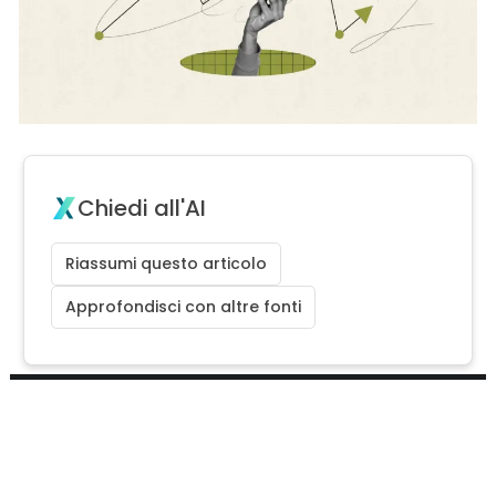
Chiedi all'AI
Riassumi questo articolo
Approfondisci con altre fonti