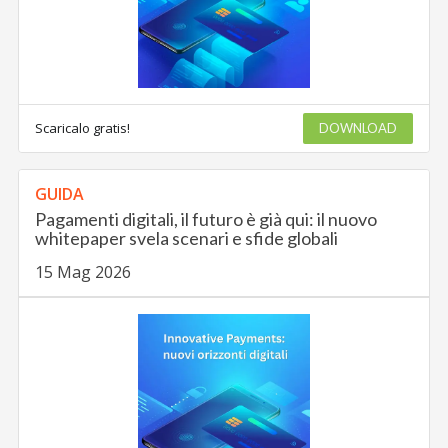
Scaricalo gratis!
DOWNLOAD
GUIDA
Pagamenti digitali, il futuro è già qui: il nuovo
whitepaper svela scenari e sfide globali
15 Mag 2026