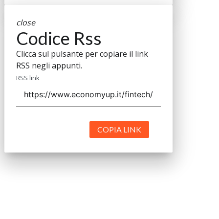
close
Codice Rss
Clicca sul pulsante per copiare il link
RSS negli appunti.
RSS link
COPIA LINK