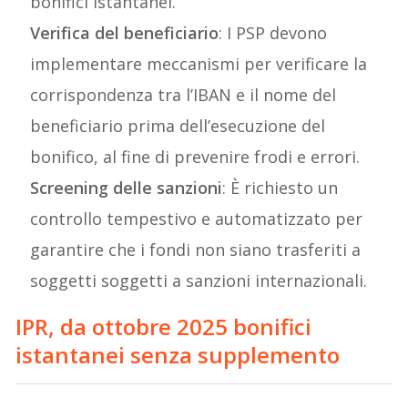
bonifici istantanei.
Verifica del beneficiario
: I PSP devono
implementare meccanismi per verificare la
corrispondenza tra l’IBAN e il nome del
beneficiario prima dell’esecuzione del
bonifico, al fine di prevenire frodi e errori.
Screening delle sanzioni
: È richiesto un
controllo tempestivo e automatizzato per
garantire che i fondi non siano trasferiti a
soggetti soggetti a sanzioni internazionali.
IPR, da ottobre 2025 bonifici
istantanei senza supplemento