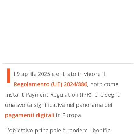
I
l 9 aprile 2025 è entrato in vigore il
Regolamento (UE) 2024/886
, noto come
Instant Payment Regulation (IPR), che segna
una svolta significativa nel panorama dei
pagamenti digitali
in Europa.
L’obiettivo principale è rendere i bonifici