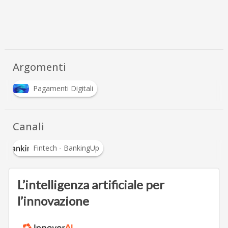
Argomenti
Pagamenti Digitali
Canali
Fintech - BankingUp
L’intelligenza artificiale per
l’innovazione