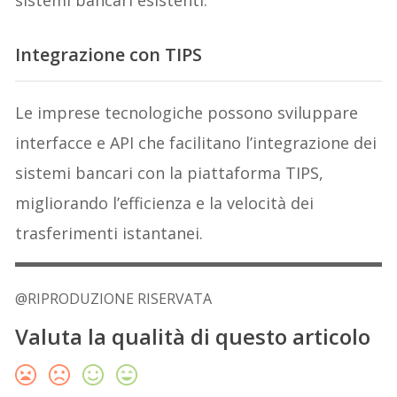
sistemi bancari esistenti.
Integrazione con TIPS
Le imprese tecnologiche possono sviluppare
interfacce e API che facilitano l’integrazione dei
sistemi bancari con la piattaforma TIPS,
migliorando l’efficienza e la velocità dei
trasferimenti istantanei.
@RIPRODUZIONE RISERVATA
Valuta la qualità di questo articolo