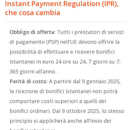
Instant Payment Regulation (IPR),
che cosa cambia
Obbligo di offerta
: Tutti i prestatori di servizi
di pagamento (PSP) nell’UE devono offrire la
possibilità di effettuare e ricevere bonifici
istantanei in euro 24 ore su 24, 7 giorni su 7,
365 giorni all’anno.
Parità di costo
: A partire dal 9 gennaio 2025,
la ricezione di bonifici istantanei non potrà
comportare costi superiori a quelli dei
bonifici ordinari. Dal 9 ottobre 2025, lo stesso
principio si applicherà anche all’invio dei