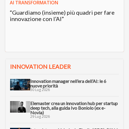
AI TRANSFORMATION
“Guardiamo (insieme) più quadri per fare
innovazione con l’AI”
INNOVATION LEADER
Innovation manager nell’era dell’AI: le 6
nuove priorità
30 Lug 2026
Elemaster crea un innovation hub per startup
deep tech, alla guida Ivo Boniolo (ex e-
Novia)
29 Lug 2026