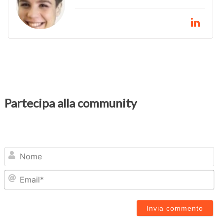
Partecipa alla community
N
Em