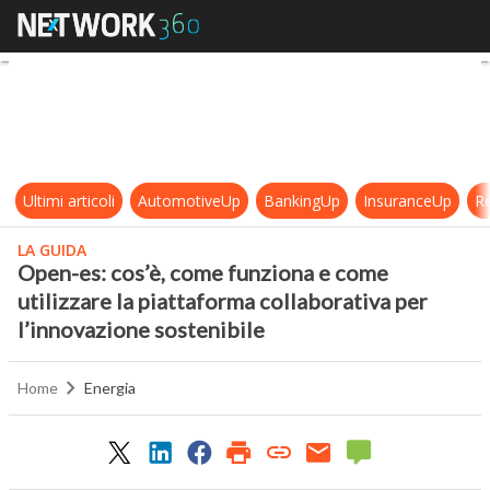
Open-es: cos’è, come funziona e com
Ultimi articoli
AutomotiveUp
BankingUp
InsuranceUp
Re
LA GUIDA
Open-es: cos’è, come funziona e come
utilizzare la piattaforma collaborativa per
l’innovazione sostenibile
Home
Energia