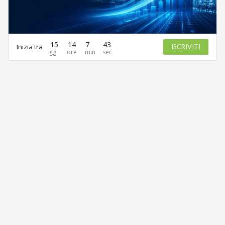
15
14
7
43
Inizia tra
ISCRIVITI