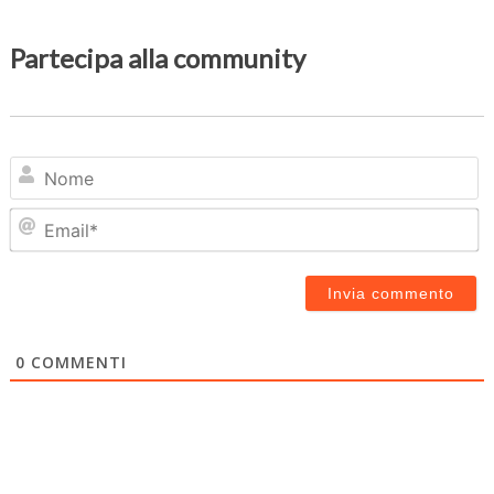
Partecipa alla community
N
Em
0
COMMENTI