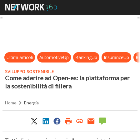
Come aderire ad Open-es: la piattafo
Ultimi articoli
AutomotiveUp
BankingUp
InsuranceUp
Re
SVILUPPO SOSTENIBILE
Come aderire ad Open-es: la piattaforma per
la sostenibilità di filiera
Home
Energia