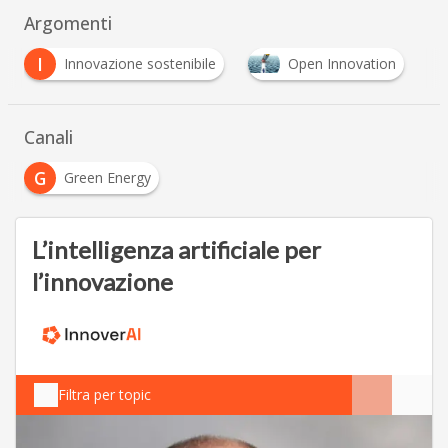
Argomenti
S
Open Innovation
Sostenibilità - ESG
so
…
Canali
G
Green Energy
L’intelligenza artificiale per
l’innovazione
Filtra per topic