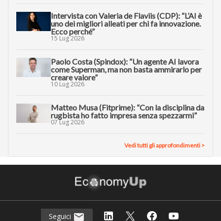
Intervista con Valeria de Flaviis (CDP): “L’AI è
uno dei migliori alleati per chi fa innovazione.
Ecco perché”
15 Lug 2026
Paolo Costa (Spindox): “Un agente AI lavora
come Superman, ma non basta ammirarlo per
creare valore”
10 Lug 2026
Matteo Musa (Fitprime): “Con la disciplina da
rugbista ho fatto impresa senza spezzarmi”
07 Lug 2026
Vedi tutti gli approfondimenti >
Seguici