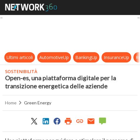
Open-es, una piattaforma digitale 
Ultimi articoli
AutomotiveUp
BankingUp
InsuranceUp
Re
SOSTENIBILITÀ
Open-es, una piattaforma digitale per la
transizione energetica delle aziende
Home
Green Energy