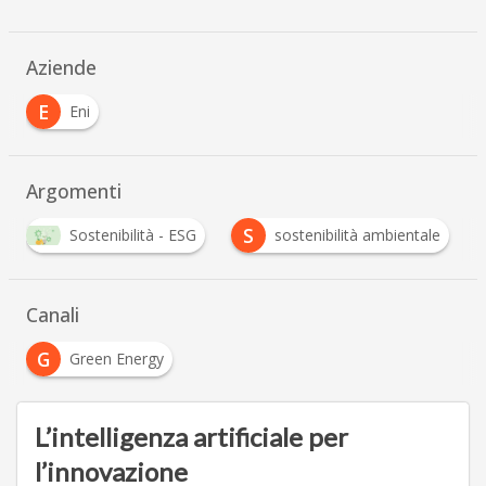
Aziende
E
Eni
Argomenti
S
S
- ESG
sostenibilità ambientale
Supply Chain
Canali
G
Green Energy
L’intelligenza artificiale per
l’innovazione