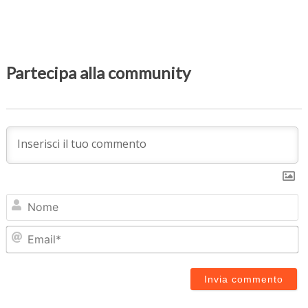
Partecipa alla community
N
Em