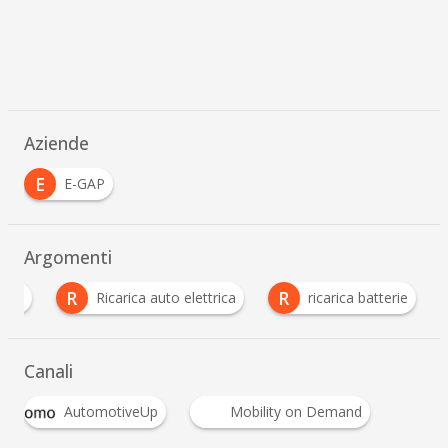
Aziende
E
E-GAP
Argomenti
R
R
rica
Ricarica auto elettrica
ricarica batterie
Canali
AutomotiveUp
Mobility on Demand