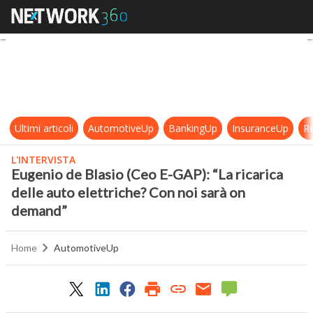
Eugenio de Blasio (Ceo E-GAP): “La
Ultimi articoli
AutomotiveUp
BankingUp
InsuranceUp
Re
L'INTERVISTA
Eugenio de Blasio (Ceo E-GAP): “La ricarica
delle auto elettriche? Con noi sarà on
demand”
Home
AutomotiveUp