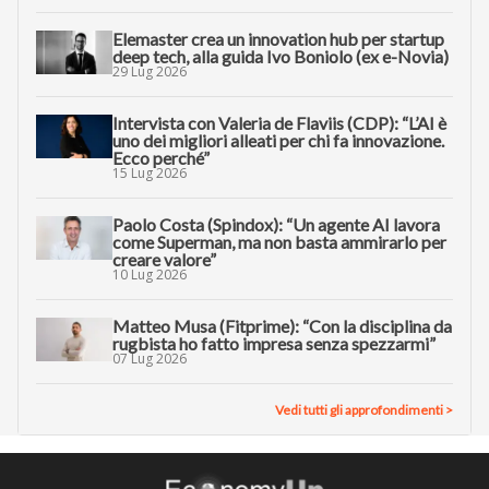
Elemaster crea un innovation hub per startup
deep tech, alla guida Ivo Boniolo (ex e-Novia)
29 Lug 2026
Intervista con Valeria de Flaviis (CDP): “L’AI è
uno dei migliori alleati per chi fa innovazione.
Ecco perché”
15 Lug 2026
Paolo Costa (Spindox): “Un agente AI lavora
come Superman, ma non basta ammirarlo per
creare valore”
10 Lug 2026
Matteo Musa (Fitprime): “Con la disciplina da
rugbista ho fatto impresa senza spezzarmi”
07 Lug 2026
Vedi tutti gli approfondimenti >