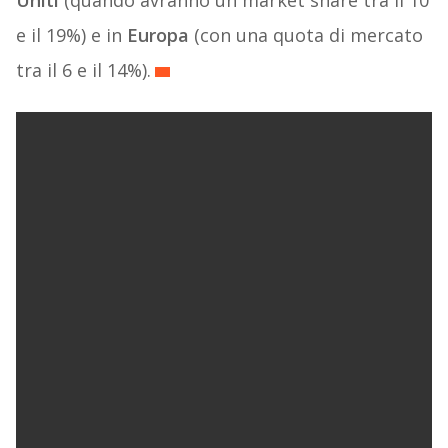
Uniti
(quando avranno un market share tra il 10
e il 19%) e in
Europa
(con una quota di mercato
tra il 6 e il 14%).