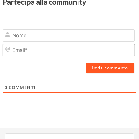
Partecipa alla community
N
Em
0
COMMENTI