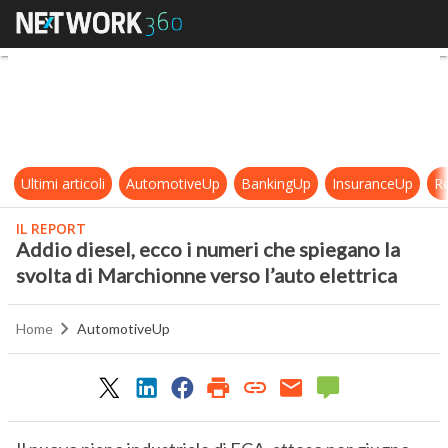
Addio diesel, ecco i numeri che spi
Ultimi articoli
AutomotiveUp
BankingUp
InsuranceUp
Re
IL REPORT
Addio diesel, ecco i numeri che spiegano la
svolta di Marchionne verso l’auto elettrica
Home
AutomotiveUp