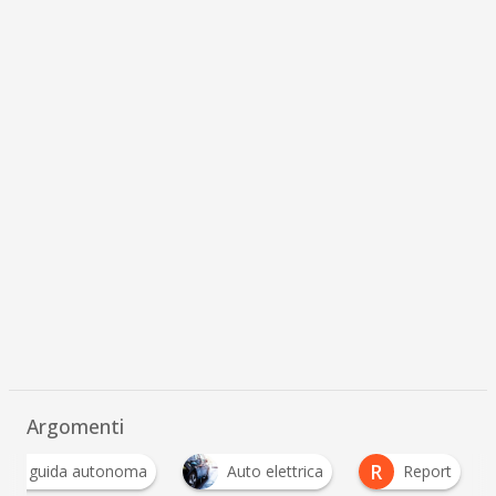
Argomenti
R
to a guida autonoma
Auto elettrica
Report