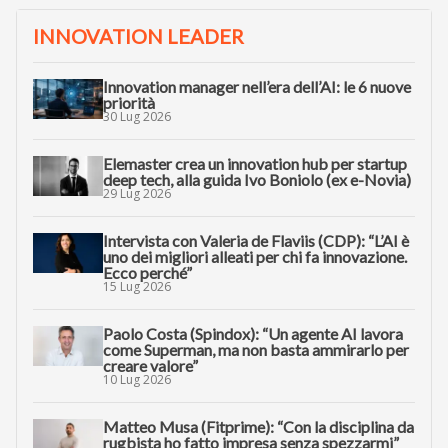
INNOVATION LEADER
Innovation manager nell’era dell’AI: le 6 nuove
priorità
30 Lug 2026
Elemaster crea un innovation hub per startup
deep tech, alla guida Ivo Boniolo (ex e-Novia)
29 Lug 2026
Intervista con Valeria de Flaviis (CDP): “L’AI è
uno dei migliori alleati per chi fa innovazione.
Ecco perché”
15 Lug 2026
Paolo Costa (Spindox): “Un agente AI lavora
come Superman, ma non basta ammirarlo per
creare valore”
10 Lug 2026
Matteo Musa (Fitprime): “Con la disciplina da
rugbista ho fatto impresa senza spezzarmi”