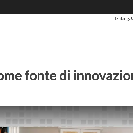
ome fonte di innovazione: che cos’è Value4Disability
Ultimi arti
BankingU
RetailUp
Proptech
S
 come fonte di innovazio