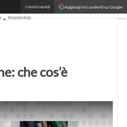
I nostri servizi
Aggiungi tra i preferiti su Google
coli
AutomotiveUp
p
InsuranceUp
SmartMobilityUp
tartup
ne: che cos’è