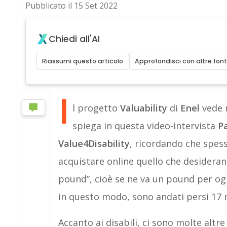
Pubblicato il 15 Set 2022
Chiedi all'AI
Riassumi questo articolo
Approfondisci con altre font
I
l progetto
Valuability
di
Enel
vede n
spiega in questa video-intervista
Pa
Value4Disability
, ricordando che spess
acquistare online quello che desideran
pound”, cioè se ne va un pound per ogni
in questo modo, sono andati persi 17 mi
Accanto ai disabili, ci sono molte altr