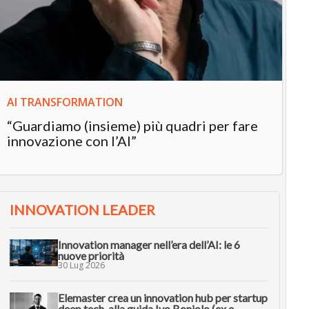
AI TRANSFORMATION
IN
“Guardiamo (insieme) più quadri per fare
In
innovazione con l’AI”
“L
in
INNOVATION LEADER
Innovation manager nell’era dell’AI: le 6
nuove priorità
30 Lug 2026
Elemaster crea un innovation hub per startup
deep tech, alla guida Ivo Boniolo (ex e-