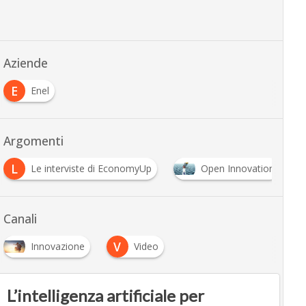
Aziende
E
Enel
Argomenti
L
V
Le interviste di EconomyUp
Open Innovation
Canali
V
Innovazione
Video
…
L’intelligenza artificiale per