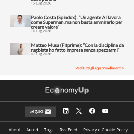
15 Lug 2026
Paolo Costa (Spindox): “Un agente AI lavora
come Superman, ma non basta ammirarlo per
creare valore”
10 Lug 2026
Matteo Musa (Fitprime): “Con la disciplina da
rugbista ho fatto impresa senza spezzarmi”
07 Lug 2026
Vedi tutti gli approfondimenti >
Seguici
About
Autori
Tags
Rss Feed
Privacy e Cookie Policy