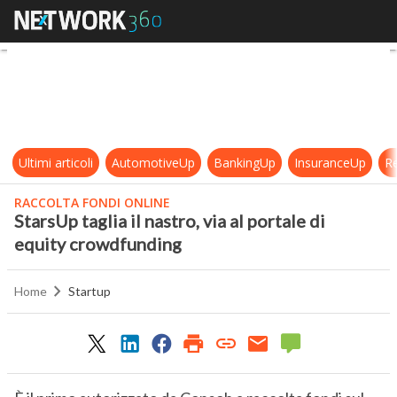
StarsUp taglia il nastro, via al por
Ultimi articoli
AutomotiveUp
BankingUp
InsuranceUp
Re
RACCOLTA FONDI ONLINE
StarsUp taglia il nastro, via al portale di
equity crowdfunding
Home
Startup