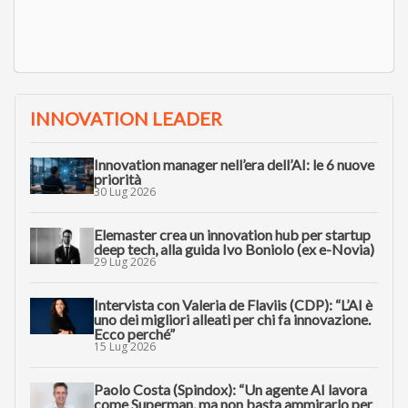
INNOVATION LEADER
Innovation manager nell’era dell’AI: le 6 nuove
priorità
30 Lug 2026
Elemaster crea un innovation hub per startup
deep tech, alla guida Ivo Boniolo (ex e-Novia)
29 Lug 2026
Intervista con Valeria de Flaviis (CDP): “L’AI è
uno dei migliori alleati per chi fa innovazione.
Ecco perché”
15 Lug 2026
Paolo Costa (Spindox): “Un agente AI lavora
come Superman, ma non basta ammirarlo per