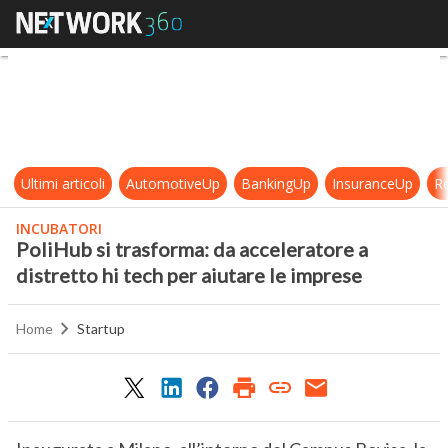
PoliHub si trasforma: da accelerato
Ultimi articoli
AutomotiveUp
BankingUp
InsuranceUp
Re
INCUBATORI
PoliHub si trasforma: da acceleratore a
distretto hi tech per aiutare le imprese
Home
Startup