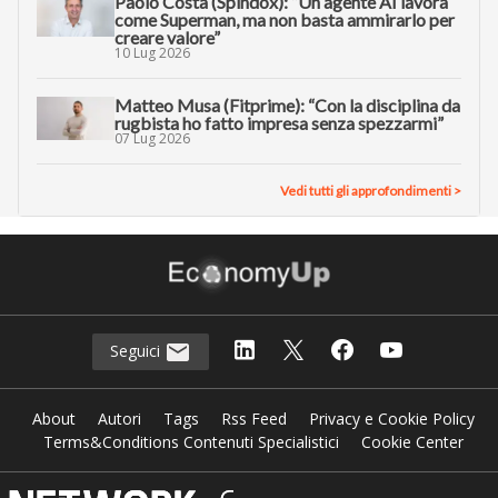
Paolo Costa (Spindox): “Un agente AI lavora
come Superman, ma non basta ammirarlo per
creare valore”
10 Lug 2026
Matteo Musa (Fitprime): “Con la disciplina da
rugbista ho fatto impresa senza spezzarmi”
07 Lug 2026
Vedi tutti gli approfondimenti >
Seguici
About
Autori
Tags
Rss Feed
Privacy e Cookie Policy
Terms&Conditions Contenuti Specialistici
Cookie Center