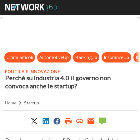
Perché su Industria 4.0 il governo
Ultimi articoli
AutomotiveUp
BankingUp
InsuranceUp
Re
POLITICA E INNOVAZIONE
Perché su Industria 4.0 il governo non
convoca anche le startup?
Home
Startup