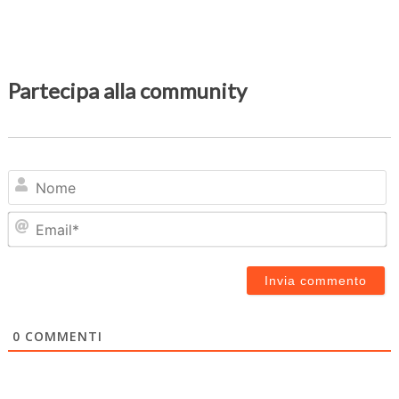
Partecipa alla community
N
Em
0
COMMENTI