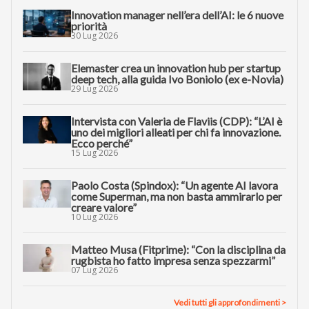
Innovation manager nell’era dell’AI: le 6 nuove
priorità
30 Lug 2026
Elemaster crea un innovation hub per startup
deep tech, alla guida Ivo Boniolo (ex e-Novia)
29 Lug 2026
Intervista con Valeria de Flaviis (CDP): “L’AI è
uno dei migliori alleati per chi fa innovazione.
Ecco perché”
15 Lug 2026
Paolo Costa (Spindox): “Un agente AI lavora
come Superman, ma non basta ammirarlo per
creare valore”
10 Lug 2026
Matteo Musa (Fitprime): “Con la disciplina da
rugbista ho fatto impresa senza spezzarmi”
07 Lug 2026
Vedi tutti gli approfondimenti >