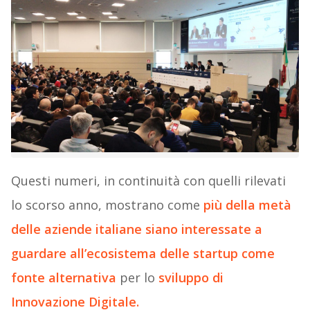
Questi numeri, in continuità con quelli rilevati
lo scorso anno, mostrano come
più della metà
delle aziende italiane siano interessate a
guardare all’ecosistema delle startup come
fonte alternativa
per lo
sviluppo di
Innovazione Digitale.