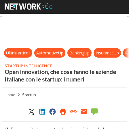
Open innovation, che cosa fanno le 
Ultimi articoli
AutomotiveUp
BankingUp
InsuranceUp
Re
STARTUP INTELLIGENCE
Open innovation, che cosa fanno le aziende
italiane con le startup: i numeri
Home
Startup