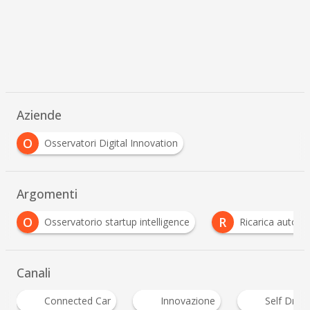
Aziende
O
Osservatori Digital Innovation
Argomenti
R
R
ence
Ricarica auto elettrica
ricarica batterie
Canali
Innovazione
Self Driving Car
Smart Mob