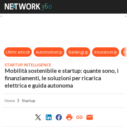
Mobilità sostenibile e startup: quan
Ultimi articoli
AutomotiveUp
BankingUp
InsuranceUp
Re
STARTUP INTELLIGENCE
Mobilità sostenibile e startup: quante sono, i
finanziamenti, le soluzioni per ricarica
elettrica e guida autonoma
Home
Startup