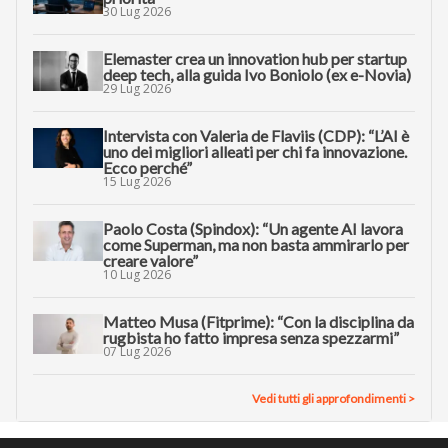
30 Lug 2026
Elemaster crea un innovation hub per startup
deep tech, alla guida Ivo Boniolo (ex e-Novia)
29 Lug 2026
Intervista con Valeria de Flaviis (CDP): “L’AI è
uno dei migliori alleati per chi fa innovazione.
Ecco perché”
15 Lug 2026
Paolo Costa (Spindox): “Un agente AI lavora
come Superman, ma non basta ammirarlo per
creare valore”
10 Lug 2026
Matteo Musa (Fitprime): “Con la disciplina da
rugbista ho fatto impresa senza spezzarmi”
07 Lug 2026
Vedi tutti gli approfondimenti >