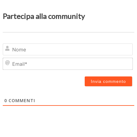
Partecipa alla community
N
Em
0
COMMENTI