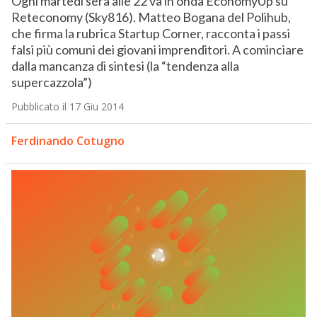
Ogni martedì sera alle 22 va in onda EconomyUp su
Reteconomy (Sky816). Matteo Bogana del Polihub,
che firma la rubrica Startup Corner, racconta i passi
falsi più comuni dei giovani imprenditori. A cominciare
dalla mancanza di sintesi (la “tendenza alla
supercazzola”)
Pubblicato il 17 Giu 2014
Ferdinando Cotugno