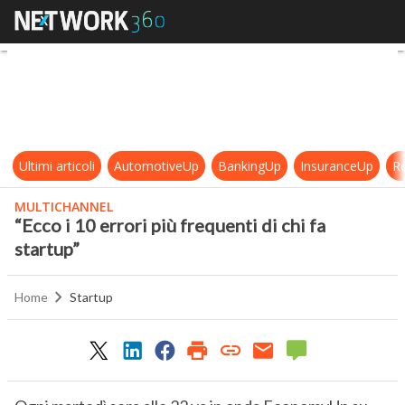
“Ecco i 10 errori più frequenti di ch
Ultimi articoli
AutomotiveUp
BankingUp
InsuranceUp
Re
MULTICHANNEL
“Ecco i 10 errori più frequenti di chi fa
startup”
Home
Startup