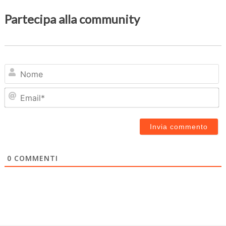
Partecipa alla community
N
Em
0
COMMENTI