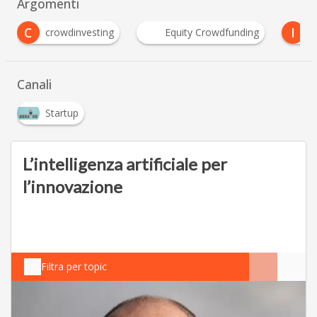
Argomenti
I
L
Equity Crowdfunding
invoice trading
L
…
Canali
Startup
L’intelligenza artificiale per
l’innovazione
Filtra per topic