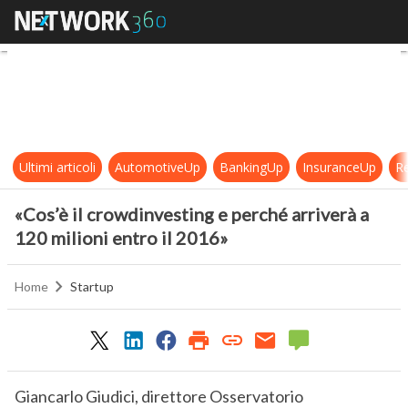
«Cos’è il crowdinvesting e perché a
Ultimi articoli
AutomotiveUp
BankingUp
InsuranceUp
Re
«Cos’è il crowdinvesting e perché arriverà a
120 milioni entro il 2016»
Home
Startup
Giancarlo Giudici, direttore Osservatorio