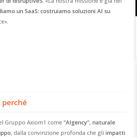
er di disruptiveS
. «La nostra missione è già nel
amo un SaaS: costruiamo soluzioni AI su
te».
: perché
o del Gruppo Axiom1 come
“AIgency”, naturale
uppo
, dalla convinzione profonda che gli
impatti