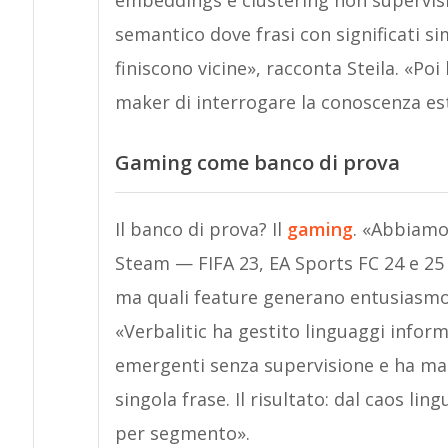
embeddings e clustering non supervisi
semantico dove frasi con significati sim
finiscono vicine», racconta Steila. «Poi
maker di interrogare la conoscenza es
Gaming come banco di prova
Il banco di prova? Il
gaming
. «Abbiamo
Steam — FIFA 23, EA Sports FC 24 e 25 
ma quali feature generano entusiasmo o
«Verbalitic ha gestito linguaggi inform
emergenti senza supervisione e ha map
singola frase. Il risultato: dal caos li
per segmento».