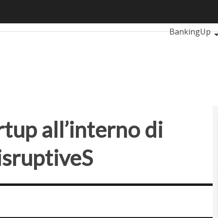
 all’interno di un’azienda: il caso disruptiveS
Ultimi articoli
BankingUp
RetailUp
S
Proptech
Sta
up all’interno di
disruptiveS