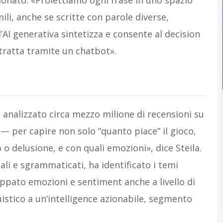
onato. «Proiettiamo ogni frase in uno spazio
ili, anche se scritte con parole diverse,
 l’AI generativa sintetizza e consente al decision
tratta tramite un chatbot».
 analizzato circa mezzo milione di recensioni su
— per capire non solo “quanto piace” il gioco,
 delusione, e con quali emozioni», dice Steila.
ali e sgrammaticati, ha identificato i temi
pato emozioni e sentiment anche a livello di
nguistico a un’intelligence azionabile, segmento