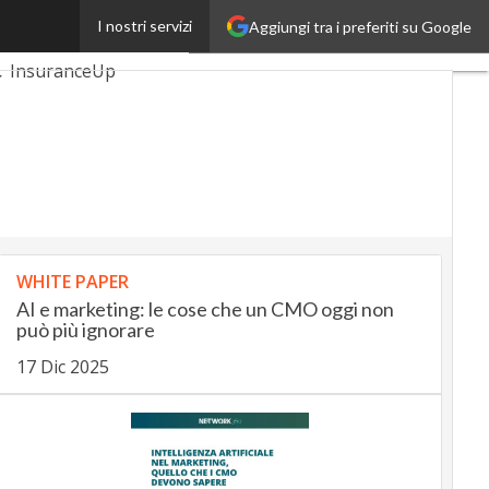
I nostri servizi
Aggiungi tra i preferiti su Google
AutomotiveUp
InsuranceUp
martMobilityUp
rtup
WHITE PAPER
AI e marketing: le cose che un CMO oggi non
può più ignorare
17 Dic 2025