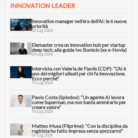
INNOVATION LEADER
Innovation manager nell’era dell’AI: le 6 nuove
priorità
30 Lug 2026
Elemaster crea un innovation hub per startup
deep tech, alla guida Ivo Boniolo (ex e-Novia)
29 Lug 2026
Intervista con Valeria de Flaviis (CDP): “L’AI è
uno dei migliori alleati per chi fa innovazione.
Ecco perché”
15 Lug 2026
Paolo Costa (Spindox): “Un agente AI lavora
come Superman, ma non basta ammirarlo per
creare valore”
10 Lug 2026
Matteo Musa (Fitprime): “Con la disciplina da
rugbista ho fatto impresa senza spezzarmi”
07 Lug 2026