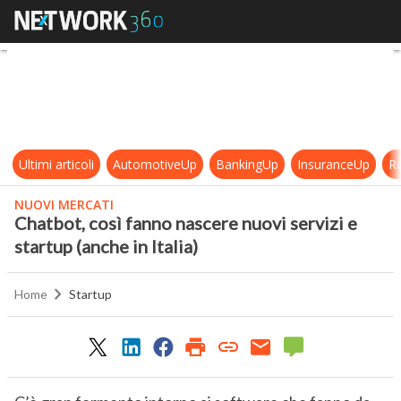
Chatbot, così fanno nascere nuovi se
Ultimi articoli
AutomotiveUp
BankingUp
InsuranceUp
Re
NUOVI MERCATI
Chatbot, così fanno nascere nuovi servizi e
startup (anche in Italia)
Home
Startup