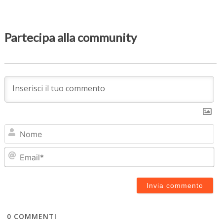
Partecipa alla community
N
Em
0
COMMENTI