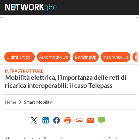
Mobilità elettrica, l’importanza dell
Ultimi articoli
AutomotiveUp
BankingUp
InsuranceUp
Re
INFRASTRUTTURE
Mobilità elettrica, l’importanza delle reti di
ricarica interoperabili: il caso Telepass
Home
Smart Mobility