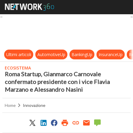
Roma Startup, Gianmarco Carnovale
Ultimi articoli
AutomotiveUp
BankingUp
InsuranceUp
Re
ECOSISTEMA
Roma Startup, Gianmarco Carnovale
confermato presidente con i vice Flavia
Marzano e Alessandro Nasini
Home
Innovazione