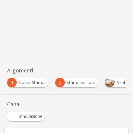
Argomenti
S
ma Startup
startup in Italia
Venture Capital
Canali
Innovazione