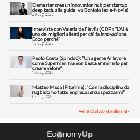
Elemaster crea un innovation hub per startup
deep tech, alla guida Ivo Boniolo (ex e-Novia)
29 Lug 2026
Intervista con Valeria de Flaviis (CDP): “L’AI è
uno dei migliori alleati per chi fa innovazione.
Ecco perché”
15 Lug 2026
Paolo Costa (Spindox): “Un agente AI lavora
come Superman, ma non basta ammirarlo per
creare valore”
10 Lug 2026
Matteo Musa (Fitprime): “Con la disciplina da
rugbista ho fatto impresa senza spezzarmi”
07 Lug 2026
Vedi tutti gli approfondimenti >