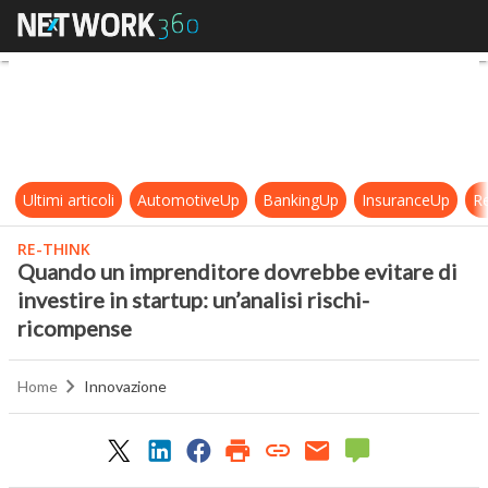
Quando un imprenditore dovrebbe ev
Ultimi articoli
AutomotiveUp
BankingUp
InsuranceUp
Re
RE-THINK
Quando un imprenditore dovrebbe evitare di
investire in startup: un’analisi rischi-
ricompense
Home
Innovazione