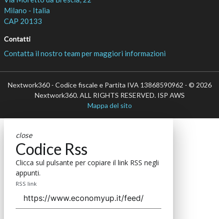
INNOVATION LEADER
Innovation manager nell’era dell’AI: le 6 nuove
priorità
30 Lug 2026
Elemaster crea un innovation hub per startup
deep tech, alla guida Ivo Boniolo (ex e-Novia)
29 Lug 2026
Intervista con Valeria de Flaviis (CDP): “L’AI è
uno dei migliori alleati per chi fa innovazione.
Ecco perché”
15 Lug 2026
Paolo Costa (Spindox): “Un agente AI lavora
come Superman, ma non basta ammirarlo per
creare valore”
10 Lug 2026
Matteo Musa (Fitprime): “Con la disciplina da