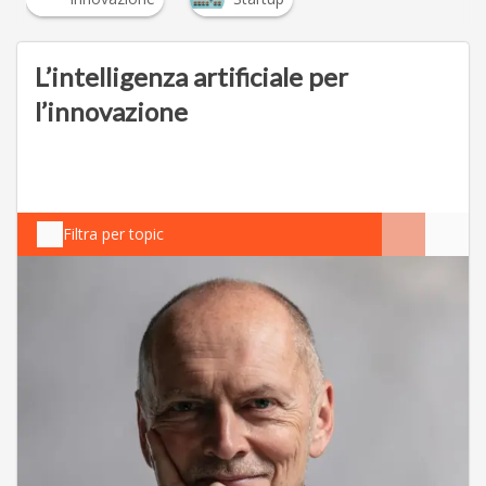
INFOGRAFICA
Progettare, sviluppare e implementare software
app custom efficaci: la roadmap in 5 step
09 Nov 2023
Scaricala gratis!
DOWNLOAD