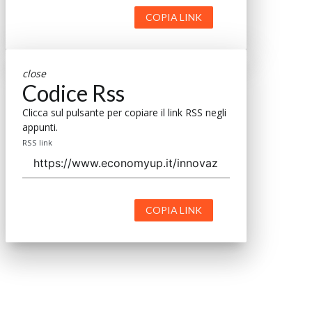
rugbista ho fatto impresa senza spezzarmi”
07 Lug 2026
Vedi tutti gli approfondimenti >
Seguici
About
Autori
Tags
Rss Feed
Privacy e Cookie Policy
Terms&Conditions Contenuti Specialistici
Cookie Center
è il più grande network in Italia di testate e portali
Nextwork360
B2B dedicati ai temi della Trasformazione Digitale e
dell’Innovazione Imprenditoriale. Ha la missione di diffondere la